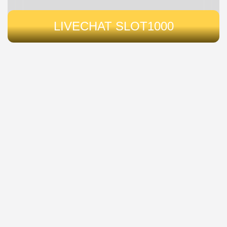
LIVECHAT SLOT1000