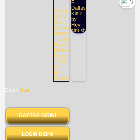
`2
Color:
blue
DAFTAR DISINI
LOGIN DISINI