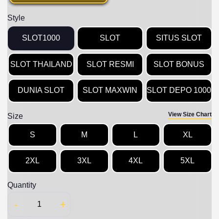
Style
SLOT1000
SLOT
SITUS SLOT
SLOT THAILAND
SLOT RESMI
SLOT BONUS
DUNIA SLOT
SLOT MAXWIN
SLOT DEPO 1000
View Size Chart
Size
S
M
L
XL
2XL
3XL
4XL
5XL
Quantity
-
+