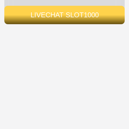
LIVECHAT SLOT1000